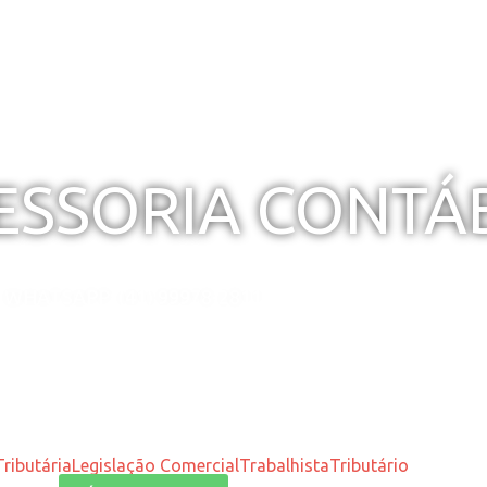
SESSORIA CONTÁ
WHATSAPP: (41) 99978-2811
ributária
Legislação Comercial
Trabalhista
Tributário