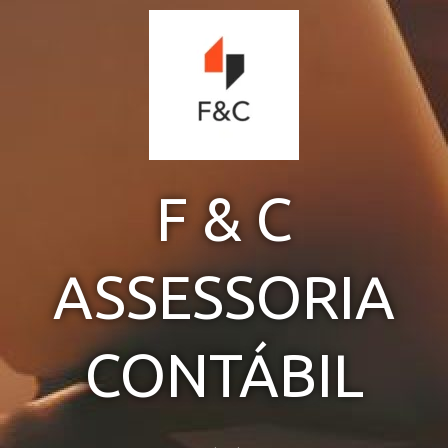
Ir
para
o
conteúdo
F & C
ASSESSORIA
CONTÁBIL