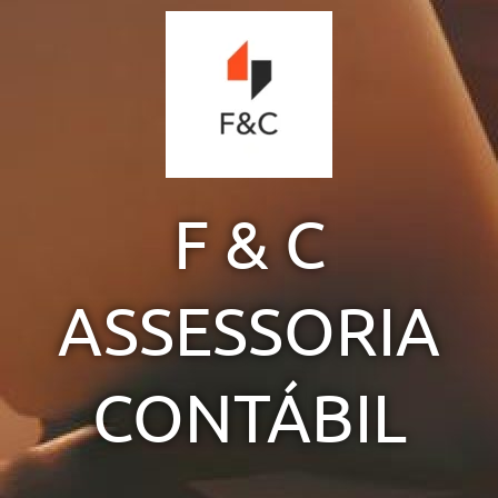
Ir
para
o
conteúdo
F & C
ASSESSORIA
CONTÁBIL