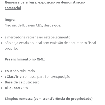
Remessa para feira, exposição ou demonstração
comercial
Regra:
Não incide IBS nem CBS, desde que:
a mercadoria retorne ao estabelecimento;
não haja venda no local sem emissão de documento fiscal
próprio.
Preenchimento no XML:
CST:
não tributado
cClassTrib:
remessa para feira/exposição
Base de cálculo:
zero
Alíquota:
zero
Simples remessa (sem transferência de propriedade)