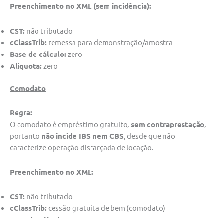
Preenchimento no XML (sem incidência):
CST:
não tributado
cClassTrib:
remessa para demonstração/amostra
Base de cálculo:
zero
Alíquota:
zero
Comodato
Regra:
O comodato é empréstimo gratuito,
sem contraprestação
,
portanto
não incide IBS nem CBS
, desde que não
caracterize operação disfarçada de locação.
Preenchimento no XML:
CST:
não tributado
cClassTrib:
cessão gratuita de bem (comodato)