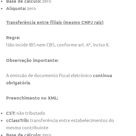
Base de cálculo:
zero
Alíquota:
zero
Transferência entre filiais (mesmo CNPJ raiz)
Regra:
Não incide IBS nem CBS, conforme art. 6º, inciso II.
Observação importante:
A emissão de documento fiscal eletrônico
continua
obrigatória
.
Preenchimento no XML:
CST:
não tributado
cClassTrib:
transferência entre estabelecimentos do
mesmo contribuinte
Base de cálculo:
zero