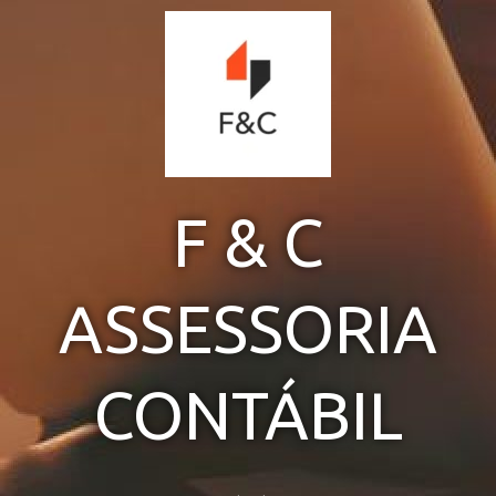
Ir
para
o
conteúdo
F & C
ASSESSORIA
CONTÁBIL