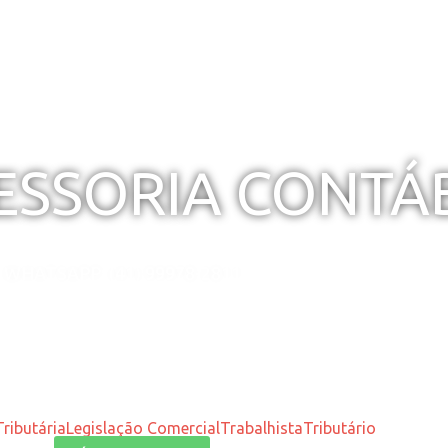
SESSORIA CONTÁ
WHATSAPP: (41) 99978-2811
ributária
Legislação Comercial
Trabalhista
Tributário