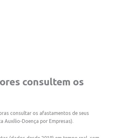
ores consultem os
doras consultar os afastamentos de seus
ta Auxílio-Doença por Empresas).
letas (dados desde 2019) em tempo real, com