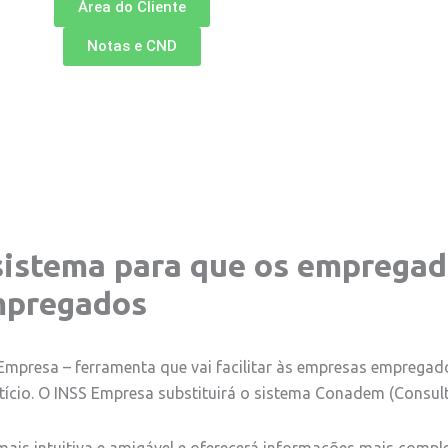
Área do Cliente
Notas e CND
sistema para que os empregad
mpregados
 Empresa – ferramenta que vai facilitar às empresas emprega
ício. O INSS Empresa substituirá o sistema Conadem (Consul
mais intuitiva e amigável e oferecerá informações mais comp