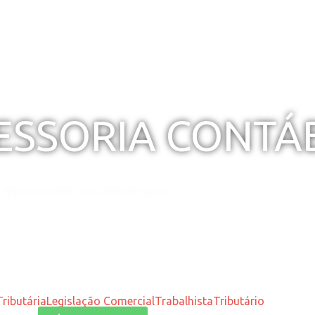
SESSORIA CONTÁ
WHATSAPP: (41) 99978-2811
ributária
Legislação Comercial
Trabalhista
Tributário