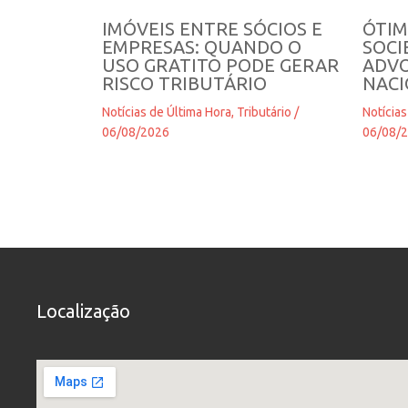
IMÓVEIS ENTRE SÓCIOS E
ÓTIM
EMPRESAS: QUANDO O
SOCI
USO GRATITO PODE GERAR
ADVO
RISCO TRIBUTÁRIO
NAC
Notícias de Última Hora
,
Tributário
/
Notícias
06/08/2026
06/08/
Localização