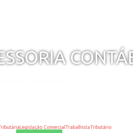
SESSORIA CONTÁ
WHATSAPP: (41) 99978-2811
ributária
Legislação Comercial
Trabalhista
Tributário