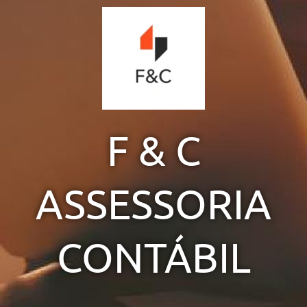
Ir
para
o
conteúdo
F & C
ASSESSORIA
CONTÁBIL